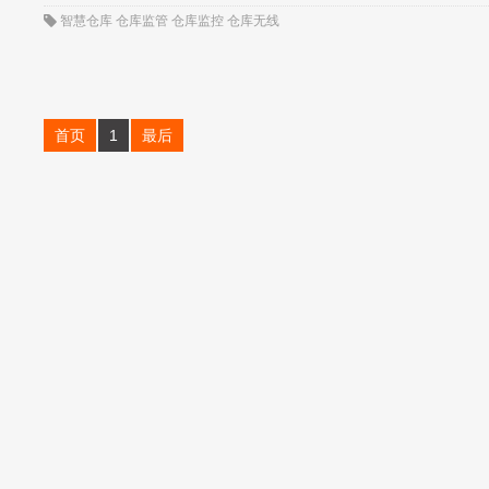
智慧仓库
仓库监管
仓库监控
仓库无线
首页
1
最后