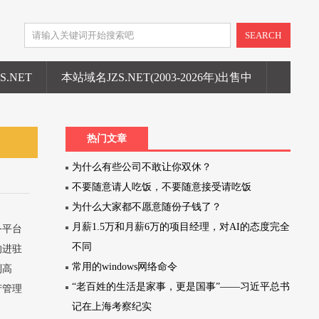
SEARCH
ZS.NET
本站域名JZS.NET(2003-2026年)出售中
热门文章
为什么有些公司不敢让你双休？
不要随意请人吃饭，不要随意接受请吃饭
为什么大家都不愿意随份子钱了？
月薪1.5万和月薪6万的项目经理，对AI的态度完全
务平台
不同
的进驻
常用的windows网络命令
到高
“老百姓的生活是家事，更是国事”——习近平总书
产管理
记在上海考察纪实