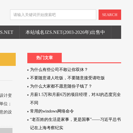
SEARCH
ZS.NET
本站域名JZS.NET(2003-2026年)出售中
热门文章
为什么有些公司不敢让你双休？
不要随意请人吃饭，不要随意接受请吃饭
为什么大家都不愿意随份子钱了？
月薪1.5万和月薪6万的项目经理，对AI的态度完全
设计变
不同
单位；
常用的windows网络命令
意的设
“老百姓的生活是家事，更是国事”——习近平总书
记在上海考察纪实